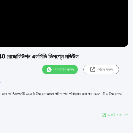
640 রেজোলিউশন এলসিডি ডিসপ্লে মডিউল
যোগাযোগ করুন
শেয়ার করুন
D
িত করে যে ডিসপ্লেটি এমনকি উজ্জ্বল আলো পরিবেশেও পরিষ্কার এবং প্রাণবন্ত।উচ্চ উজ্জ্বলতা
একটি বার্তা দিন