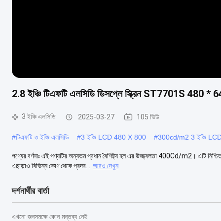
2.8 ইঞ্চি টিএফটি এলসিডি ডিসপ্লে স্ক্রিন ST7701S 480 * 
3 ইঞ্চি এলসিডি
2025-03-27
105 ভিউ
#
টিএফটি ৩ ইঞ্চি এলসিডি
#
3 ইঞ্চি LCD 480 X 800
#
300cd/m2 3 ইঞ্চি LC
পণ্যের বর্ণনাঃ এই পণ্যটির অন্যতম প্রধান বৈশিষ্ট্য হল এর উজ্জ্বলতা 400Cd/m2। এটি নিশ্চ
এছাড়াও বিভিন্ন কোণ থেকে প্রদর...
আরও দেখুন
দর্শনার্থীর বার্তা
এখনো জনসমক্ষে কোন মন্তব্য নেই