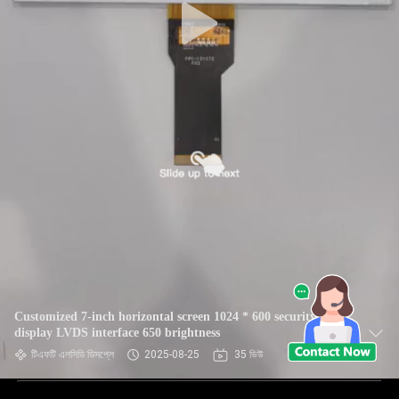
Customized 7-inch horizontal screen 1024 * 600 security
display LVDS interface 650 brightness
টিএফটি এলসিডি ডিসপ্লে
2025-08-25
35 ভিউ