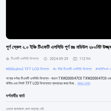
পূর্ণ স্কেল ২.০ ইঞ্চি টিএফটি এলসিডি পূর্ণ রঙ মডিউল ২৮০নিট উজ্জ্
টিএফটি এলসিডি ডিসপ্লে
2024-09-29
112 ভিউ
#
500cd/m2 TFT LCD ডিসপ্লে
#
৫ ইঞ্চি টিএফটি এলসিডি ডিসপ্লে
#
আইপিএস এ
পণ্যের বর্ণনাঃ টিএফটি এলসিডি ডিসপ্লে - মডেল TXW200047C0 TXW200047C0 একটি উচ
মনিটর এবং লিফট TFT LCD ডিসপ্লেতে ব্যবহারের জন্য ডিজ...
আরও দেখুন
দর্শনার্থীর বার্তা
এখনো জনসমক্ষে কোন মন্তব্য নেই