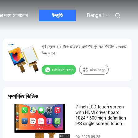
ের সাথে যোগাযোগ
উদ্ধৃতি
Bengali
পূর্ণ স্কেল ২.০ ইঞ্চি টিএফটি এলসিডি পূর্ণ রঙ মডিউল ২৮০নিট
উজ্জ্বলতা
যোগাযোগ করুন
আরও জানুন
সম্পর্কিত ভিডিও
7-inch LCD touch screen
with HDMI driver board
1024 * 600 high-definition
IPS single screen touch
screen USB interface
টিএফটি এলসিডি ডিসপ্লে
00:35
2025-09-25