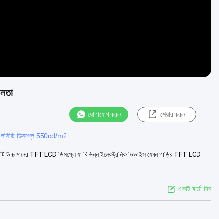
বলতা
যোগাযোগ করুন
শেয়ার করুন
লসিডি ডিসপ্লে 550cd/m2
্চ মানের TFT LCD ডিসপ্লে যা বিভিন্ন ইলেকট্রনিক ডিভাইস যেমন গাড়ির TFT LCD
একটি বার্তা দিন