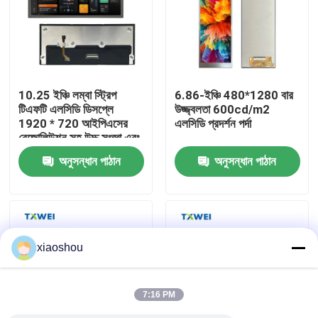
কারখানা পরিদর্শন
গুণমান নিয়ন্ত্রণ
10.25 ইঞ্চি লম্বা স্ট্রিপ
6.86-ইঞ্চি 480*1280 বার
টিএফটি এলসিডি ডিসপ্লে
উজ্জ্বলতা 600cd/m2
1920 * 720 আইপিএসের
এলসিডি প্রদর্শন পর্দা
খবর
রেজোলিউশন সহ উচ্চ সংজ্ঞা এবং
উচ্চ উজ্জ্বলতা প্রদর্শন
অনুসন্ধান পাঠান
অনুসন্ধান পাঠান
একটি উদ্ধৃতি অনুরোধ করুন
টিএফটি এলসিডি ডিসপ্লে
xiaoshou
TFT LCD মডিউল
7:16 PM
TFT LCD স্ক্রিন