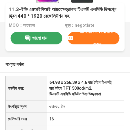
11.3-ইঞ্চি এমআইপিআই আয়তক্ষেত্রাকার টিএফটি এলসিডি ডিসপ্লে
স্ক্রিন 440 * 1920 রেজোলিউশন সহ
MOQ：আলোচনা
মূল্য：negotiate
আমাদের সাথে যোগাযোগ
ভালো দাম
করুন
পণ্যের বর্ণনা
64.98 x 266.39 x 4.6 বার টাইপ টিএফটি
,
লক্ষণীয় করা:
বার টাইপ TFT 500cd/m2
,
টিএফটি এলসিডি মডিউল উচ্চ উজ্জ্বলতা
উৎপত্তি স্থল
গুয়াংডং, চীন
ডেলিভারি সময়
16