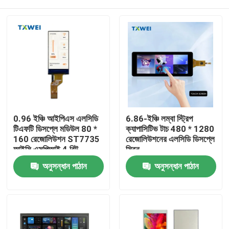
0.96 ইঞ্চি আইপিএস এলসিডি
6.86-ইঞ্চি লম্বা স্ট্রিপ
টিএফটি ডিসপ্লে মডিউল 80 *
ক্যাপাসিটিভ টাচ 480 * 1280
160 রেজোলিউশন ST7735
রেজোলিউশনের এলসিডি ডিসপ্লে
আইসি এসপিআই 4 বিট
স্ক্রিন
ইন্টারফেস
বাড়ি
অনুসন্ধান পাঠান
অনুসন্ধান পাঠান
পণ্য
আমাদের সম্বন্ধে