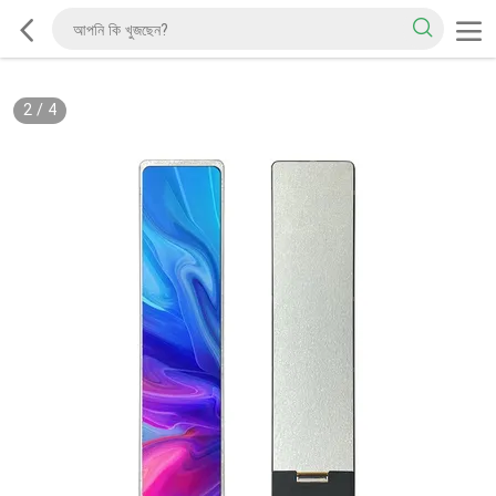
2
/
4