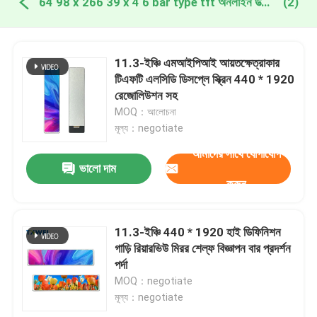
64 98 x 266 39 x 4 6 bar type tft অনলাইন উত্পাদন
(2)
11.3-ইঞ্চি এমআইপিআই আয়তক্ষেত্রাকার
টিএফটি এলসিডি ডিসপ্লে স্ক্রিন 440 * 1920
রেজোলিউশন সহ
MOQ：আলোচনা
মূল্য：negotiate
আমাদের সাথে যোগাযোগ
ভালো দাম
করুন
11.3-ইঞ্চি 440 * 1920 হাই ডিফিনিশন
গাড়ি রিয়ারভিউ মিরর শেল্ফ বিজ্ঞাপন বার প্রদর্শন
পর্দা
MOQ：negotiate
মূল্য：negotiate