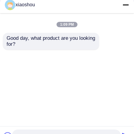
3.95 ইঞ্চি স্কয়ার টিএফটি
3.95 ইঞ্চি স্কয়ার টিএফটি
xiaoshou
ডিসপ্লে 480 এক্স 480
এলসিডি ডিসপ্লে স্ক্রিন 86
আইপিএস টিএফটি এলসিডি টাচ
বুদ্ধিমান সুইচ ডিসপ্লে সহ
স্ক্রিন ডিসপ্লে মডিউল
1:09 PM
ভালো দাম
ভালো দাম
Good day, what product are you looking 
for?
আমাদের সাথে যোগাযোগ করুন
আমাদের সাথে যোগাযোগ করুন
আরো দেখুন
বাড়ি
আমাদের সম্পর্কে
আমাদের সাথে যোগাযোগ করুন
Desktop Site
সাইট ম্যাপ
গোপনীয়তা নীতি
গুণ
টিএফটি এলসিডি ডিসপ্লে
চীন কারখানা.Copyright © 2026