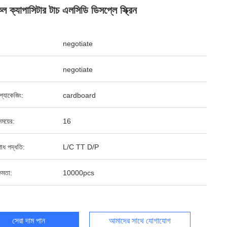
ল ক্যাপাসিটার টাচ এলসিডি ডিসপ্লে স্ক্রিন
negotiate
negotiate
্ড প্যাকেজিং:
cardboard
ময়ের:
16
শোধ পদ্ধতি:
L/C TT D/P
ষমতা:
10000pcs
সেরা দাম পান
আমাদের সাথে যোগাযোগ