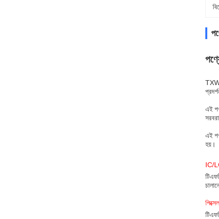
বি
পণ্
পণ্য
TXW43
প্রদর
এই পণ
সরবরা
এই পণ্
হয়।
IC/L
টিএফট
চালান
পিক্স
টিএফট