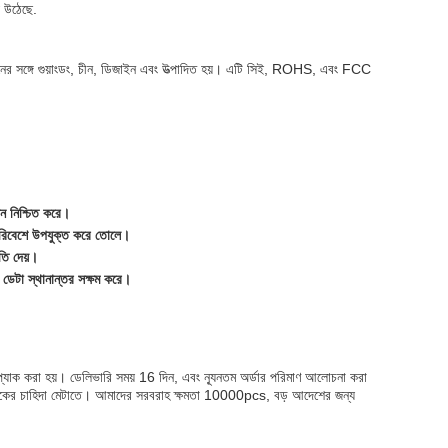
ে উঠেছে.
র সঙ্গে গুয়াংডং, চীন, ডিজাইন এবং উত্পাদিত হয়। এটি সিই, ROHS, এবং FCC
ন নিশ্চিত করে।
 পরিবেশে উপযুক্ত করে তোলে।
তি দেয়।
ডেটা স্থানান্তর সক্ষম করে।
 প্যাক করা হয়। ডেলিভারি সময় 16 দিন, এবং ন্যূনতম অর্ডার পরিমাণ আলোচনা করা
গ্রাহকের চাহিদা মেটাতে। আমাদের সরবরাহ ক্ষমতা 10000pcs, বড় আদেশের জন্য