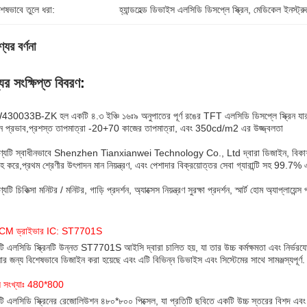
শেষভাবে তুলে ধরা:
হ্যান্ডহেল্ড ডিভাইস এলসিডি ডিসপ্লে স্ক্রিন
, 
মেডিকেল ইনস্ট্রুম
যের বর্ণনা
ের সংক্ষিপ্ত বিবরণ
:
0033B-ZK হল একটি ৪.৩ ইঞ্চি ১৬ঃ৯ অনুপাতের পূর্ণ রঙের TFT এলসিডি ডিসপ্লে স্ক্রিন যার রে
্শন প্রভাব,প্রশস্ত তাপমাত্রা -20+70 কাজের তাপমাত্রা, এবং 350cd/m2 এর উজ্জ্বলতা
্যটি স্বাধীনভাবে Shenzhen Tianxianwei Technology Co., Ltd দ্বারা ডিজাইন, বিকাশ এবং উত্প
হ করে,প্রথম শ্রেণীর উৎপাদন মান নিয়ন্ত্রণ, এবং পেশাদার বিক্রয়োত্তর সেবা গ্যারান্টি সহ 99.
যটি চিকিত্সা মনিটর / মনিটর, গাড়ি প্রদর্শন, অ্যাক্সেস নিয়ন্ত্রণ সুরক্ষা প্রদর্শন, স্মার্ট হোম অ্যাপ্লায
CM ড্রাইভার IC: ST7701S
ি এলসিডি স্ক্রিনটি উন্নত ST7701S আইসি দ্বারা চালিত হয়, যা তার উচ্চ কর্মক্ষমতা এবং নির্ভর
োর জন্য বিশেষভাবে ডিজাইন করা হয়েছে এবং এটি বিভিন্ন ডিভাইস এবং সিস্টেমের সাথে সামঞ্জস্যপূর্ণ.
েল সংখ্যাঃ 480*800
ি এলসিডি স্ক্রিনের রেজোলিউশন ৪৮০*৮০০ পিক্সেল, যা প্রতিটি ছবিতে একটি উচ্চ স্তরের বিশদ এবং স্