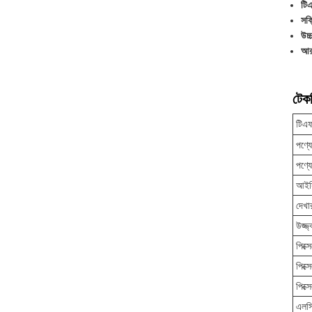
টিএ
সক্
উচ্
আরজ
টেকন
টিএফ
পণ্য
পণ্য
আইস
দেখা
উজ্জ
পিক্স
পিক্স
পিক্
এলসি