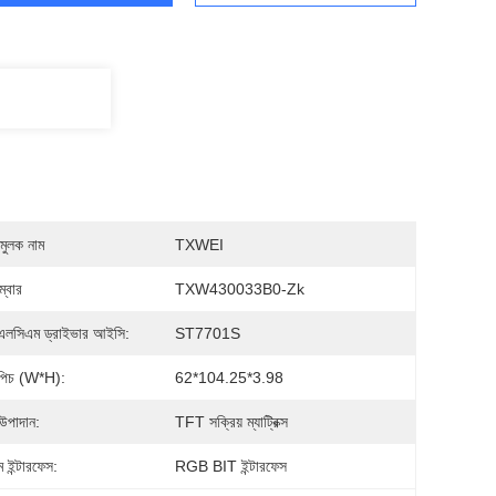
মুলক নাম
TXWEI
্বার
TXW430033B0-Zk
লসিএম ড্রাইভার আইসি:
ST7701S
ল পিচ (W*H):
62*104.25*3.98
উপাদান:
TFT সক্রিয় ম্যাট্রিক্স
 ইন্টারফেস:
RGB BIT ইন্টারফেস