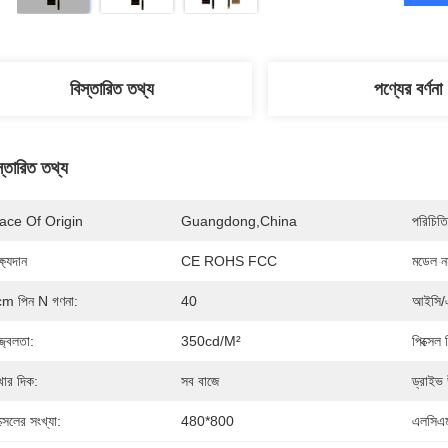
বিস্তারিত তথ্য
পণ্যের বর্ণনা
স্তারিত তথ্য
ace Of Origin
Guangdong,China
পরিচিতি
্ষ্যদান
CE ROHS FCC
মডেল নম
m পিন N গণনা:
40
আইসি/এ
্জ্বলতা:
350cd/m²
পিক্সে
খার দিক:
সব বাজে
ড্রাইভ 
ক্সেলের সংখ্যা:
480*800
এলসিএম