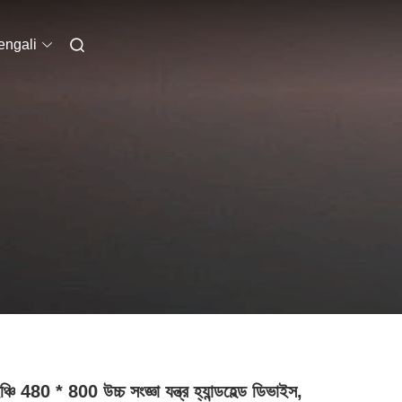
engali
্চি 480 * 800 উচ্চ সংজ্ঞা যন্ত্র হ্যান্ডহেল্ড ডিভাইস,