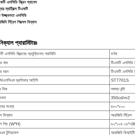
ফটি এলসিডি স্ক্রিন প্যানেল
রিয় ম্যাট্রিক্স টিএফটি
চ উজ্জ্বলতা এলসিডি
িবি স্ট্রিপ পিক্সেল বিন্যাস
িক্যাল প্যারামিটারঃ
টি এলসিডি স্ক্রিনের প্রযুক্তিগত পরামিতি
বর্ণনা
ের নাম
টিএফটি এলসিডি স্
ের ধরন
টিএফটি এলসিডি 
ি/এলসিএম ড্রাইভার আইসি
ST7701S
র দিক
সমস্ত ঘন্টা
্বলতা
350cd/m2
েলের সংখ্যা
৪৮০*৮০০
েল বিন্যাস
আরজিবি স্ট্রিপ
সেল পিচ (W*H)
৬২*১০৪.২৫*৩9
এম ইন্টারফেস
আরজিবি বিআইটি 