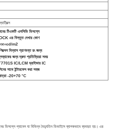
যাট্রিক্স
শনের টিএফটি এলসিডি ডিসপ্লে
K এর বিস্তৃত দেখার কোণ
তা ৩৫০cd/m2
ক্সেল বিন্যাস প্রাণবন্ত রং জন্য
েব্যাকের জন্য দ্রুত প্রতিক্রিয়া সময়
 ST7701S IC/LCM ড্রাইভার IC
নের সাথে ইন্টারফেস করা সহজ
পমাত্রা -20+70 °C
 ডিসপ্লে প্যানেল যা বিভিন্ন বৈদ্যুতিন ডিভাইসে ব্যাপকভাবে ব্যবহৃত হয়। এর