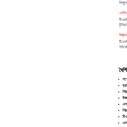
ভিজ্য
এলসিএ
টিএফট
ইন্টা
উজ্জ
টিএফট
পাঠযো
বৈশিষ
পণ্
ড্র
পিক
উজ
এল
পিক
টিএ
এলস