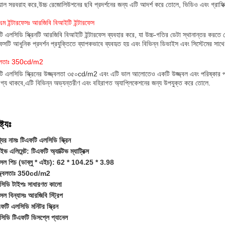
ুয়াল সরবরাহ করে,উচ্চ রেজোলিউশনের ছবি প্রদর্শনের জন্য এটি আদর্শ করে তোলে, ভিডিও এবং গ্রাফি
ম ইন্টারফেসঃ আরজিবি বিআইটি ইন্টারফেস
ি এলসিডি স্ক্রিনটি আরজিবি বিআইটি ইন্টারফেস ব্যবহার করে, যা উচ্চ-গতির ডেটা স্থানান্তর করতে 
রফেসটি আধুনিক প্রদর্শন প্রযুক্তিতে ব্যাপকভাবে ব্যবহৃত হয় এবং বিভিন্ন ডিভাইস এবং সিস্টেমের সাথ
্বলতাঃ 350cd/m2
ি এলসিডি স্ক্রিনের উজ্জ্বলতা ৩৫০cd/m2 এবং এটি ভাল আলোতেও একটি উজ্জ্বল এবং পরিষ্কার প্রদর্শ
গ্য থাকবে,এটি বিভিন্ন অভ্যন্তরীণ এবং বহিরাগত অ্যাপ্লিকেশনের জন্য উপযুক্ত করে তোলে.
্ট্যঃ
যের নামঃ টিএফটি এলসিডি স্ক্রিন
াইভ এলিমেন্ট: টিএফটি অ্যাক্টিভ ম্যাট্রিক্স
্সেল পিচ (ডাব্লু * এইচ): 62 * 104.25 * 3.98
্জ্বলতাঃ 350cd/m2
সিডি টাইপঃ সাধারণত কালো
্সেল বিন্যাসঃ আরজিবি স্ট্রিপ
ফটি এলসিডি মনিটর স্ক্রিন
িডি টিএফটি ডিসপ্লে প্যানেল