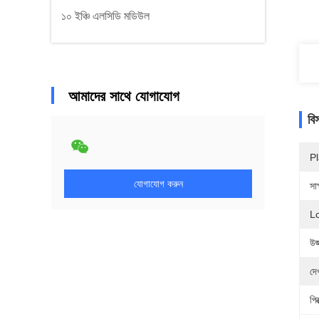
১০ ইঞ্চি এলসিডি মডিউল
আমাদের সাথে যোগাযোগ
বি
Pl
যোগাযোগ করুন
সাক
Lc
উজ
দে
পি