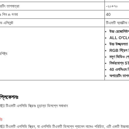
েটিং তাপমাত্রা
-২০+৭০
 পিন n গণনা
40
ভ এলিমেন্ট
টিএফটি অ্যাক্টিভ ম্
উচ্চ রেজোলিউ
ALL O'CLOC
উচ্চ উজ্জ্বল
RGB স্ট্রিপ পি
শিষ্ট্য
মসৃণ ভিডিও প্ল
নির্ভরযোগ্য
40 এলসিএম পি
অপারেটিং তা
প্লিকেশনঃ
 টিএফটি এলসিডি স্ক্রিনঃ চূড়ান্ত ডিসপ্লে সমাধান
তি
 টিএফটি এলসিডি স্ক্রিন, যা এলসিডি টিএফটি ডিসপ্লে প্যানেল নামেও পরিচিত, এটি একটি উচ্চমানের