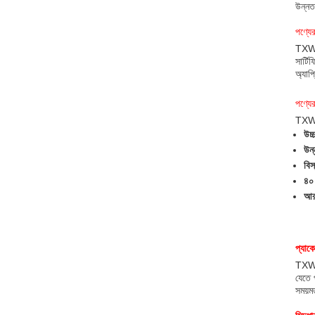
উন্নত
পণ্যের
TXWEI
সার্ট
অ্যাপ্
পণ্যের 
TXWEI
উচ্
উন
বিস
৪০ 
আরজ
প্যাক
TXWEI
যেতে 
সময়ম