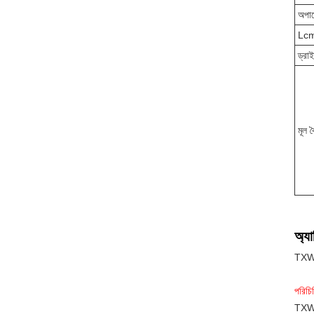
অপার
Lcm
ড্রাই
মূল বৈ
অ্যা
TXWEI
পরিচি
TXWEI