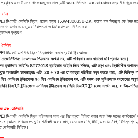
 প্রযুক্তি এবং উচ্চতর পারফরম্যান্সের সাথে,এটি অনেক নির্মাতারা এবং ভোক্তাদের জন্য শীর্ষ পছন্দ হয়
 বর্ণনা
 টিএফটি এলসিডি স্ক্রিন, মডেল নম্বর TXW430033B-ZK, কঠোর মান নিয়ন্ত্রণ এবং উচ্চ মানে
িফিকেশন অর্জন করেছে,এর নিরাপত্তা ও নির্ভরযোগ্যতা নিশ্চিত করা.
লিকেশন দৃশ্যকল্প
বৈশিষ্ট্য
 টিএফটি এলসিডি স্ক্রিন নিম্নলিখিত অসামান্য বৈশিষ্ট্য আছেঃ
চ রেজোলিউশন: ৪৮০*৮০০ পিক্সেলের সংখ্যা সহ, এটি পরিষ্কার এবং ধারালো ছবি প্রদান করে।
্নত ড্রাইভার আইসিঃ ST7701S ড্রাইভার আইসি দিয়ে সজ্জিত, এটি মসৃণ এবং স্থিতিশীল অপারেশ
্তৃত অপারেটিং তাপমাত্রাঃ এটি -20 + 70 এর তাপমাত্রা পরিসীমা সহ্য করতে পারে, এটি বিভিন্ন
পিন এলসিএম ইন্টারফেসঃ ৪০ পিন এলসিএম ইন্টারফেস সহ, এটি সহজ এবং সুবিধাজনক সংযোগের অনুম
িবি বিআইটি ইন্টারফেসঃ এলসিএম ইন্টারফেস আরজিবি বিআইটি ইন্টারফেস সমর্থন করে, যা উচ্চ-গতির 
েজ এবং ডেলিভারি
 টিএফটি এলসিডি স্ক্রিন পরিবহনের সময় এর নিরাপত্তা নিশ্চিত করার জন্য উচ্চ মানের কার্ডবোর্ডে
পারে।আমরা বিভিন্ন পেমেন্টের শর্তাবলী অফার করি, যেমন এল / সি, টিটি, এবং ডি / পি, বিভিন্ন 
ত ডেলিভারি নিশ্চিত।