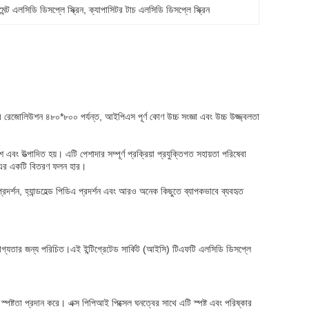
েন্ট এলসিডি ডিসপ্লে স্ক্রিন
, 
ক্যাপাসিটর টাচ এলসিডি ডিসপ্লে স্ক্রিন
জোলিউশন ৪৮০*৮০০ পর্যন্ত, আইপিএস পূর্ণ কোণ উচ্চ সংজ্ঞা এবং উচ্চ উজ্জ্বলতা
াদিত হয়। এটি পেশাদার সম্পূর্ণ প্রক্রিয়া প্রযুক্তিগত সহায়তা পরিষেবা
7% এর একটি বিতরণ ফলন হার।
়েন্স প্রদর্শন, হ্যান্ডহেল্ড পিডিএ প্রদর্শন এবং আরও অনেক কিছুতে ব্যাপকভাবে ব্যবহৃত
যোগ্যতার জন্য পরিচিত।এই ইন্টিগ্রেটেড সার্কিট (আইসি) টিএফটি এলসিডি ডিসপ্লে
পষ্টতা প্রদান করে। এক্স পিপিআই পিক্সেল ঘনত্বের সাথে এটি স্পষ্ট এবং পরিষ্কার