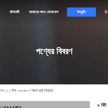
ঘটনাবলী
আমাদের সাথে যোগাযোগ
উদ্ধৃতি
B
পণ্যের বিবরণ
ডিসপ্লে ১০.১ ইঞ্চি ১২৮০x৮০০ পিক্সেল EK79202
৮ বিট 