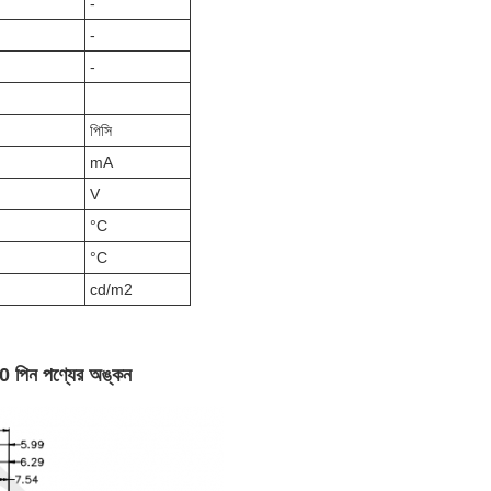
-
-
-
পিসি
mA
V
°C
°C
cd/m2
40 পিন পণ্যের অঙ্কন