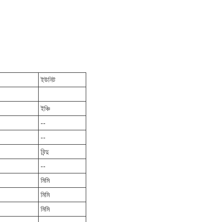
ইউনিট
ইঞ্চি
--
--
বিন্দু
--
মিমি
মিমি
মিমি