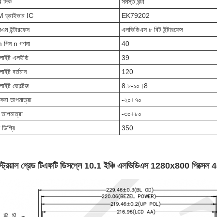
র দিক
সমস্ত ঘন্টা
 ড্রাইভার IC
EK79202
এম ইন্টারফেস
এলভিডিএস ৮ বিট ইন্টারফেস
 পিন n গণনা
40
কলাইট এলইডি
39
লাইট বর্তমান
120
কলাইট ভোল্টেজ
8.৮-১০।8
করা
তাপমাত্রা
-২০+৭০
তাপমাত্রা
-৩০+৮০
 ডিগ্রি
350
াস্ট্রিয়াল গ্রেড টিএফটি ডিসপ্লে 10.1 ইঞ্চি এলভিডিএস 1280x800 পিক্সেল 