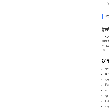
বি
পণ্
ইন্ড
TXW10
প্রদর
অপার
করে. 
বৈশিষ
পণ্
IC
এল
পিক
অপ
ড্র
টিএ
এলস