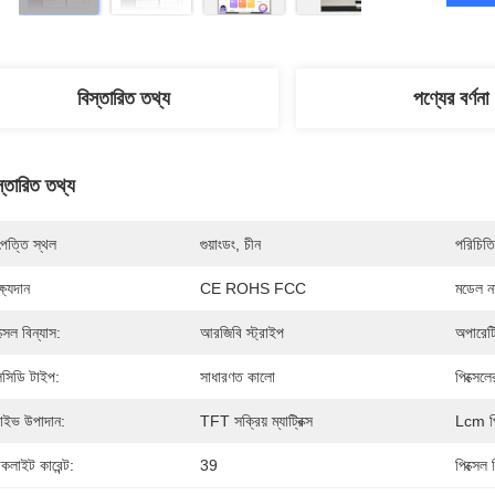
বিস্তারিত তথ্য
পণ্যের বর্ণনা
স্তারিত তথ্য
পত্তি স্থল
গুয়াংডং, চীন
পরিচিতি
্ষ্যদান
CE ROHS FCC
মডেল নম
্সেল বিন্যাস:
আরজিবি স্ট্রাইপ
অপারেটি
সিডি টাইপ:
সাধারণত কালো
পিক্সেলে
রাইভ উপাদান:
TFT সক্রিয় ম্যাট্রিক্স
Lcm প
যাকলাইট কারেন্ট:
39
পিক্সে