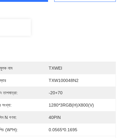
মুলক নাম
TXWEI
্বার
TXW100048N2
ং তাপমাত্রা:
-20+70
র সংখ্যা:
1280*3RGB(H)X800(V)
িন N গণনা:
40PIN
ল পিচ (W*H):
0.0565*0.1695