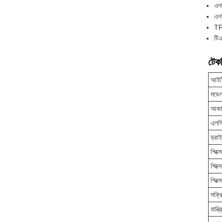
এলস
এল
TF
টিএ
টেকন
আইট
মডেল
আকা
এলসি
ড্রাই
পিক্স
পিক্স
পিক্
সক্র
যান্