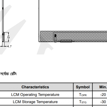
র্বোচ্চ রেটিং