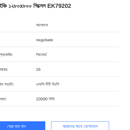
ইঞ্চি ১২৮০x৮০০ পিক্সেল EK79202
আলোচনা
negotiate
্ড প্যাকেজিং:
পিচবোর্ড
ময়ের:
16
শোধ পদ্ধতি:
এল/সি টিটি ডি/পি
ষমতা:
10000 পিসি
সেরা দাম পান
আমাদের সাথে যোগাযোগ