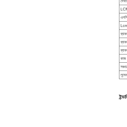
দেখা
LCM
এলসি
Lcm
ব্যা
ব্যাক
ব্যা
কাজ 
সঞ্চয়
লুমেন
ইন্ড