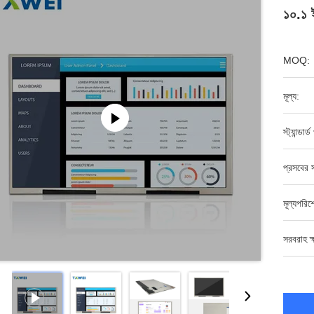
১০.১ 
MOQ:
মূল্য:
স্ট্যান্ডার
প্রসবের স
মূল্যপরি
সরবরাহ ক্