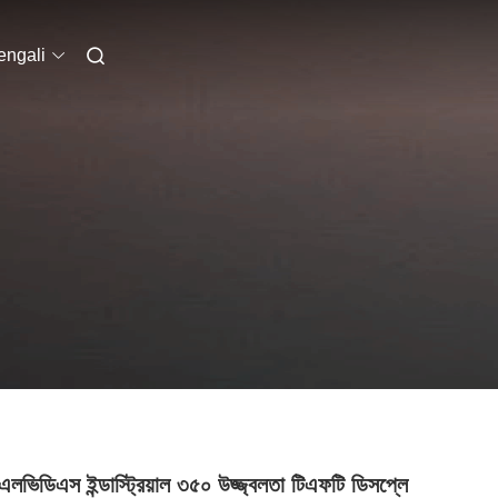
engali
এলভিডিএস ইন্ডাস্ট্রিয়াল ৩৫০ উজ্জ্বলতা টিএফটি ডিসপ্লে