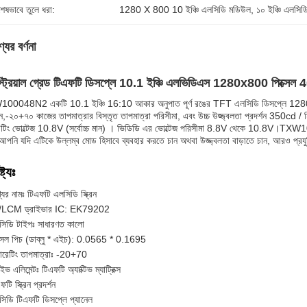
শেষভাবে তুলে ধরা:
1280 X 800 10 ইঞ্চি এলসিডি মডিউল
, 
১০ ইঞ্চি এলসি
যের বর্ণনা
াস্ট্রিয়াল গ্রেড টিএফটি ডিসপ্লে 10.1 ইঞ্চি এলভিডিএস 1280x800 পিক্সেল 4
0048N2 একটি 10.1 ইঞ্চি 16:10 আকার অনুপাত পূর্ণ রঙের TFT এলসিডি ডিসপ্লে 1280 * 800
্শন,-২০+৭০ কাজের তাপমাত্রার বিস্তৃত তাপমাত্রা পরিসীমা, এবং উচ্চ উজ্জ্বলতা প্রদর্শন 350
েটিং ভোল্টেজ 10.8V (সর্বোচ্চ মান) । ভিডিডি এর ভোল্টেজ পরিসীমা 8.8V থেকে 10.8V।TX
আপনি যদি এটিকে উল্লম্ব মোড হিসাবে ব্যবহার করতে চান অথবা উজ্জ্বলতা বাড়াতে চান, আরও প্র
্ট্যঃ
যের নামঃ টিএফটি এলসিডি স্ক্রিন
/LCM ড্রাইভার IC: EK79202
সিডি টাইপঃ সাধারণত কালো
্সেল পিচ (ডাব্লু * এইচ): 0.0565 * 0.1695
ারেটিং তাপমাত্রাঃ -20+70
াইভ এলিমেন্টঃ টিএফটি অ্যাক্টিভ ম্যাট্রিক্স
ফটি স্ক্রিন প্রদর্শন
িডি টিএফটি ডিসপ্লে প্যানেল