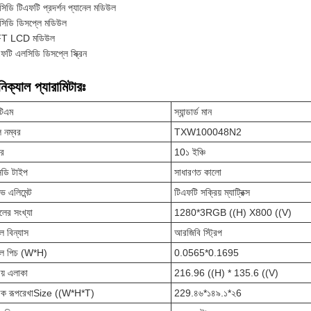
িডি টিএফটি প্রদর্শন প্যানেল মডিউল
সিডি ডিসপ্লে মডিউল
T LCD মডিউল
ফটি এলসিডি ডিসপ্লে স্ক্রিন
িক্যাল প্যারামিটারঃ
িএম
স্যান্ডার্ড মান
 নম্বর
TXW100048N2
র
10১ ইঞ্চি
ডি টাইপ
সাধারণত কালো
ভ এলিমেন্ট
টিএফটি সক্রিয় ম্যাট্রিক্স
েলের সংখ্যা
1280*3RGB ((H) X800 ((V)
েল বিন্যাস
আরজিবি স্ট্রিপ
সেল পিচ (W*H)
0.0565*0.1695
িয় এলাকা
216.96 ((H) * 135.6 ((V)
ত্রিক রূপরেখাSize ((W*H*T)
229.৪৬*১৪৯.১*২6