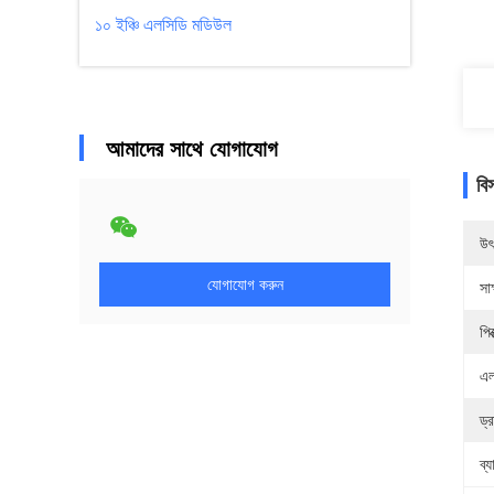
১০ ইঞ্চি এলসিডি মডিউল
আমাদের সাথে যোগাযোগ
বি
উৎ
যোগাযোগ করুন
সাক
পিক
এল
ড্
ব্