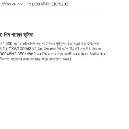
ডি মডিউল ৩৯ এমএ
, 
Tft LCD মডিউল EK79202
0 পিন পণ্যের ভূমিকা
 এর রেজোলিউশন সহ, আইপিএস পূর্ণ দৃশ্য উচ্চ সংজ্ঞা উচ্চ উজ্জ্বলতা
cd / মি 2। TXW100048N2 উচ্চ উজ্জ্বলতা পিসিএপি টিএফটি এলসিডি স্ক্রিনের
W100048N2 350cd/m2 এর উজ্জ্বলতার সাথে একটি একক স্ক্রিন ডিজাইন গ্রহণ
যুক্তিগত সহায়তার জন্য আমাদের সাথে যোগাযোগ করুন।