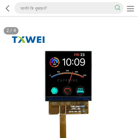
2
/
4