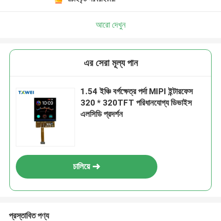
আরো দেখুন
এর সেরা মূল্য পান
1.54 ইঞ্চি বর্গক্ষেত্র পর্দা MIPI ইন্টারফেস
320 * 320TFT পরিধানযোগ্য ডিভাইস
এলসিডি প্রদর্শন
চালিয়ে
প্রস্তাবিত পণ্য