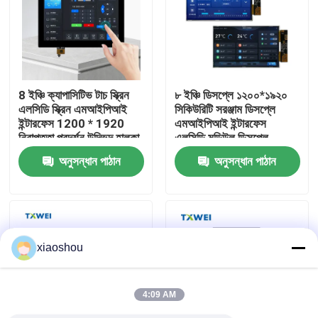
কারখানা পরিদর্শন
গুণমান নিয়ন্ত্রণ
8 ইঞ্চি ক্যাপাসিটিভ টাচ স্ক্রিন
৮ ইঞ্চি ডিসপ্লে ১২০০*১৯২০
এলসিডি স্ক্রিন এমআইপিআই
সিকিউরিটি সরঞ্জাম ডিসপ্লে
ইন্টারফেস 1200 * 1920
এমআইপিআই ইন্টারফেস
খবর
নিরাপত্তা প্রদর্শন উদ্ভিদ হালকা
এলসিডি মডিউল ডিসপ্লে
নিয়ন্ত্রণ প্রদর্শন মডিউল
অপশনাল টাচস্ক্রিন
অনুসন্ধান পাঠান
অনুসন্ধান পাঠান
একটি উদ্ধৃতি অনুরোধ করুন
টিএফটি এলসিডি ডিসপ্লে
xiaoshou
TFT LCD মডিউল
4:09 AM
TFT LCD স্ক্রিন